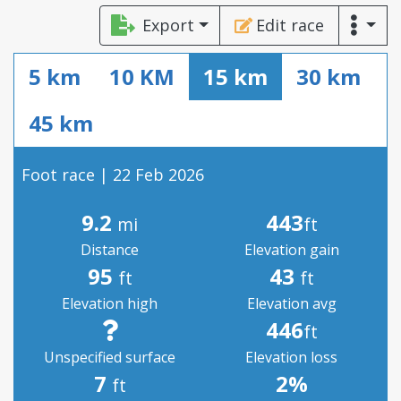
Export
Edit race
5 km
10 KM
15 km
30 km
45 km
Foot race | 22 Feb 2026
9.2
443
mi
ft
Distance
Elevation gain
95
43
ft
ft
Elevation high
Elevation avg
446
ft
Unspecified surface
Elevation loss
7
2%
ft